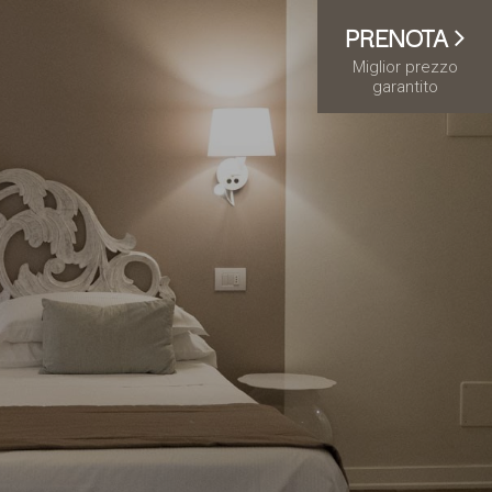
PRENOTA
Miglior prezzo
garantito
TERRITORIO
NEWS
TE
OFFERTE
RE
INFO & CONTATTI
I
PRENOTA