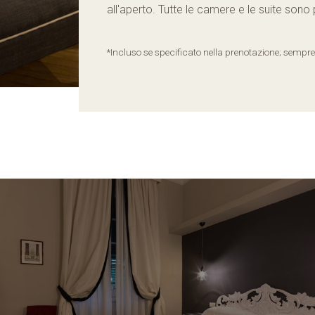
all'aperto. Tutte le camere e le suite son
*Incluso se specificato nella prenotazione; sempre i