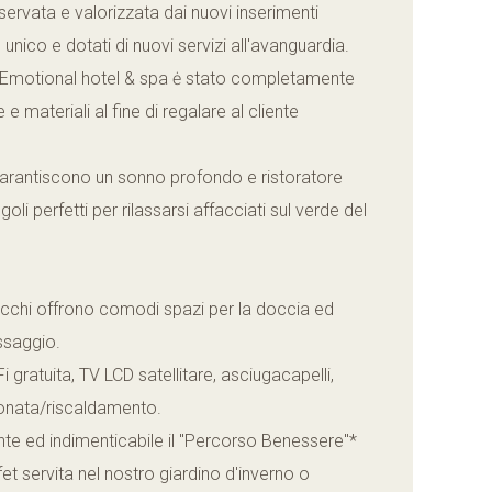
servata e valorizzata dai nuovi inserimenti
unico e dotati di nuovi servizi all'avanguardia.
 Emotional hotel & spa ė stato completamente
e e materiali al fine di regalare al cliente
ti garantiscono un sonno profondo e ristoratore
goli perfetti per rilassarsi affacciati sul verde del
ecchi offrono comodi spazi per la doccia ed
ssaggio.
 gratuita, TV LCD satellitare, asciugacapelli,
zionata/riscaldamento.
ante ed indimenticabile il "Percorso Benessere"*
fet servita nel nostro giardino d'inverno o