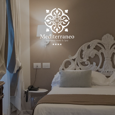
IT
EN
DE
FR
HOTEL & SERVIZI
CAMERE & SUITE
CAFÉ & RISTORAN
CENTRO BENESSE
MEETING & EVENT