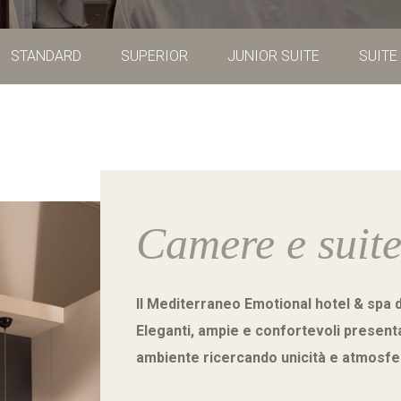
STANDARD
SUPERIOR
JUNIOR SUITE
SUITE
MEDITERRANEO EMOTIONAL HOTEL&SPA
Via Della Vittoria 18A
Santa Margherita Ligure (GE) - ITALY
Camere e suit
Il Mediterraneo Emotional hotel & spa d
Eleganti, ampie e confortevoli presenta
ambiente ricercando unicità e atmosfer