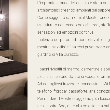
L'impronta storica dell'edificio è stata con
architettonici creando ambienti dal sapore 
Come suggerito dal nome il Mediterraneo
ristrutturato ricercando colori, arredi, stoff
sensazioni ed emozioni continue.
Il silenzio del parco ed i confortevoli let
mentre i salottini e i balconi privati sono an
giardino di Villa Durazzo.
I bagni rivestiti di marmo, cementine e sp
alcune suite sono dotate di vasca idroma
Ad accogliervi troverete: connessione Wi-Fi
telefono, frigobar, cassaforte, aria condi
Per rendere il Vostro soggiorno più rilass
della nostra Spa, oltre alla colazione a buf