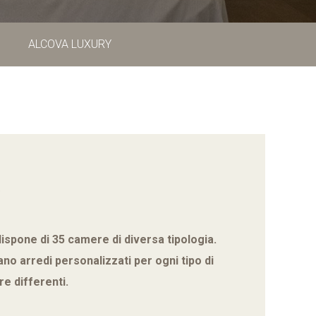
ALCOVA LUXURY
 ****
CONTATTACI
+39 0185 293342
|
+39 349 4322688
mediterraneohotelspa@gmail.com
e
ispone di 35 camere di diversa tipologia.
no arredi personalizzati per ogni tipo di
e differenti.